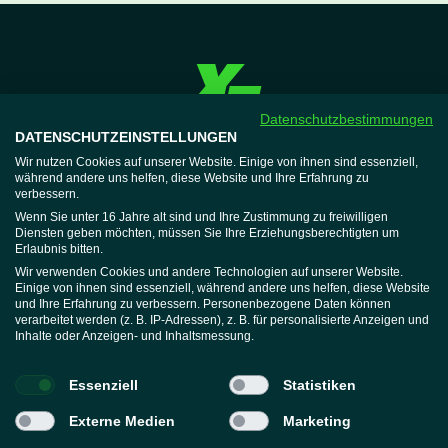
Datenschutzbestimmungen
DATENSCHUTZEINSTELLUNGEN
XTRAFIT
Jobs
Wir nutzen Cookies auf unserer Website. Einige von ihnen sind essenziell,
während andere uns helfen, diese Website und Ihre Erfahrung zu
Expansion
verbessern.
Mitglieder
Wenn Sie unter 16 Jahre alt sind und Ihre Zustimmung zu freiwilligen
Diensten geben möchten, müssen Sie Ihre Erziehungsberechtigten um
Hausordnung
Erlaubnis bitten.
Vertrag beenden
Wir verwenden Cookies und andere Technologien auf unserer Website.
Wellnessregeln
Einige von ihnen sind essenziell, während andere uns helfen, diese Website
und Ihre Erfahrung zu verbessern. Personenbezogene Daten können
Widerruf erklären
verarbeitet werden (z. B. IP-Adressen), z. B. für personalisierte Anzeigen und
Support
Inhalte oder Anzeigen- und Inhaltsmessung.
Mitgliederbereich
Help-Center
Essenziell
Statistiken
App
Externe Medien
Marketing