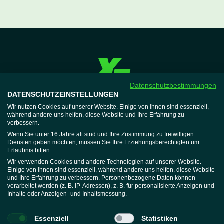
Datenschutzbestimmungen
DATENSCHUTZEINSTELLUNGEN
XTRAFIT
Jobs
Wir nutzen Cookies auf unserer Website. Einige von ihnen sind essenziell,
während andere uns helfen, diese Website und Ihre Erfahrung zu
Expansion
verbessern.
Mitglieder
Wenn Sie unter 16 Jahre alt sind und Ihre Zustimmung zu freiwilligen
Diensten geben möchten, müssen Sie Ihre Erziehungsberechtigten um
Hausordnung
Erlaubnis bitten.
Vertrag beenden
Wir verwenden Cookies und andere Technologien auf unserer Website.
Wellnessregeln
Einige von ihnen sind essenziell, während andere uns helfen, diese Website
und Ihre Erfahrung zu verbessern. Personenbezogene Daten können
Widerruf erklären
verarbeitet werden (z. B. IP-Adressen), z. B. für personalisierte Anzeigen und
Support
Inhalte oder Anzeigen- und Inhaltsmessung.
Mitgliederbereich
Help-Center
Essenziell
Statistiken