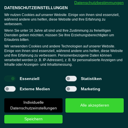
Datenschutzbestimmungen
DATENSCHUTZEINSTELLUNGEN
XTRAFIT
Jobs
Wir nutzen Cookies auf unserer Website. Einige von ihnen sind essenziell,
während andere uns helfen, diese Website und Ihre Erfahrung zu
Expansion
verbessern.
Mitglieder
Wenn Sie unter 16 Jahre alt sind und Ihre Zustimmung zu freiwilligen
Diensten geben möchten, müssen Sie Ihre Erziehungsberechtigten um
Hausordnung
Erlaubnis bitten.
Vertrag beenden
Wir verwenden Cookies und andere Technologien auf unserer Website.
Wellnessregeln
Einige von ihnen sind essenziell, während andere uns helfen, diese Website
und Ihre Erfahrung zu verbessern. Personenbezogene Daten können
Widerruf erklären
verarbeitet werden (z. B. IP-Adressen), z. B. für personalisierte Anzeigen und
Support
Inhalte oder Anzeigen- und Inhaltsmessung.
Mitgliederbereich
Help-Center
Essenziell
Statistiken
App
Externe Medien
Marketing
Individuelle
Alle akzeptieren
Datenschutzeinstellungen
Datenschutz
AGB
Impressum
Speichern