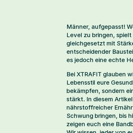
Männer, aufgepasst! We
Level zu bringen, spiel
gleichgesetzt mit Stärke
entscheidender Baustein
es jedoch eine echte He
Bei XTRAFIT glauben wir
Lebensstil eure Gesund
bekämpfen, sondern eine
stärkt. In diesem Artike
nährstoffreicher Ernähr
Schwung bringen, bis h
zeigen euch eine Bandb
Wir wissen, jeder von e