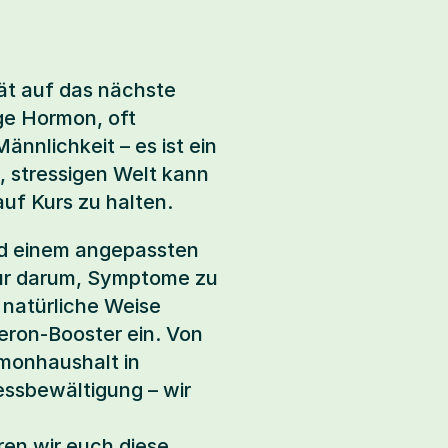
t auf das nächste 
ge Hormon, oft 
ännlichkeit – es ist ein 
 stressigen Welt kann 
uf Kurs zu halten.
nd einem angepassten 
nur darum, Symptome zu 
natürliche Weise 
teron-Booster ein. Von 
monhaushalt in 
ssbewältigung – wir 
en wir euch diese 