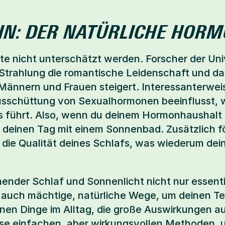
IN: DER NATÜRLICHE HOR
te nicht unterschätzt werden. Forscher der Unive
trahlung die romantische Leidenschaft und da
Männern und Frauen steigert. Interessanterweise
usschüttung von Sexualhormonen beeinflusst, w
s führt. Also, wenn du deinem Hormonhaushalt 
deinen Tag mit einem Sonnenbad. Zusätzlich för
die Qualität deines Schlafs, was wiederum dein
ender Schlaf und Sonnenlicht nicht nur essentie
auch mächtige, natürliche Wege, um deinen Tes
leinen Dinge im Alltag, die große Auswirkungen a
se einfachen, aber wirkungsvollen Methoden, um 