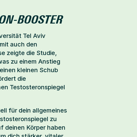
MON-BOOSTER
rsität Tel Aviv 
mit auch den 
 zeigte die Studie, 
as zu einem Anstieg 
einen kleinen Schub 
dert die 
en Testosteronspiegel 
ll für dein allgemeines 
tosteronspiegel zu 
uf deinen Körper haben 
dich stärker, vitaler 