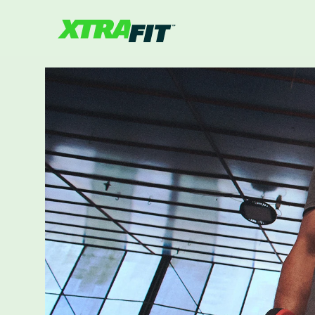
START
KURSE
STUDIOS
MAGAZIN
XTRA SCAN
Mitgliederbereich