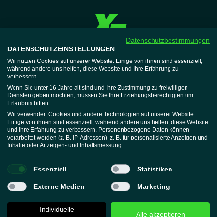
Datenschutzbestimmungen
DATENSCHUTZEINSTELLUNGEN
XTRAFIT
Jobs
Wir nutzen Cookies auf unserer Website. Einige von ihnen sind essenziell,
während andere uns helfen, diese Website und Ihre Erfahrung zu
Expansion
verbessern.
Mitglieder
Wenn Sie unter 16 Jahre alt sind und Ihre Zustimmung zu freiwilligen
Diensten geben möchten, müssen Sie Ihre Erziehungsberechtigten um
Hausordnung
Erlaubnis bitten.
Vertrag beenden
Wir verwenden Cookies und andere Technologien auf unserer Website.
Wellnessregeln
Einige von ihnen sind essenziell, während andere uns helfen, diese Website
und Ihre Erfahrung zu verbessern. Personenbezogene Daten können
Widerruf erklären
verarbeitet werden (z. B. IP-Adressen), z. B. für personalisierte Anzeigen und
Support
Inhalte oder Anzeigen- und Inhaltsmessung.
Mitgliederbereich
Help-Center
Essenziell
Statistiken
App
Externe Medien
Marketing
Individuelle
Alle akzeptieren