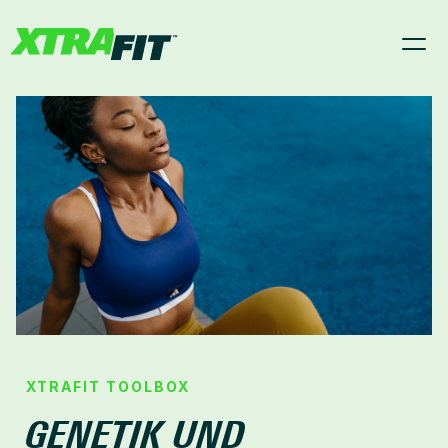
START
KURSE
STUDIOS
MAGAZIN
XTRA SCAN
XTRAFIT TOOLBOX
GENETIK UND 
Mitgliederbereich