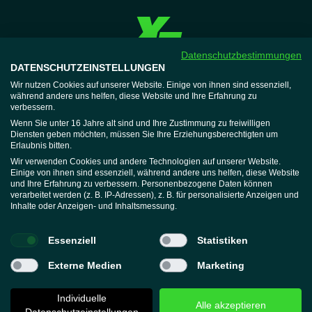
Datenschutzbestimmungen
DATENSCHUTZEINSTELLUNGEN
XTRAFIT
Jobs
Wir nutzen Cookies auf unserer Website. Einige von ihnen sind essenziell,
während andere uns helfen, diese Website und Ihre Erfahrung zu
Expansion
verbessern.
Mitglieder
Wenn Sie unter 16 Jahre alt sind und Ihre Zustimmung zu freiwilligen
Diensten geben möchten, müssen Sie Ihre Erziehungsberechtigten um
Hausordnung
Erlaubnis bitten.
Vertrag beenden
Wir verwenden Cookies und andere Technologien auf unserer Website.
Wellnessregeln
Einige von ihnen sind essenziell, während andere uns helfen, diese Website
und Ihre Erfahrung zu verbessern. Personenbezogene Daten können
Widerruf erklären
verarbeitet werden (z. B. IP-Adressen), z. B. für personalisierte Anzeigen und
Support
Inhalte oder Anzeigen- und Inhaltsmessung.
Mitgliederbereich
Help-Center
Essenziell
Statistiken
App
Externe Medien
Marketing
Individuelle
Alle akzeptieren